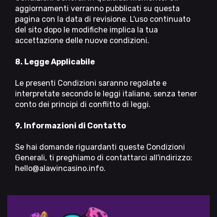
aggiornamenti verranno pubblicati su questa
pagina con la data di revisione. L'uso continuato
del sito dopo le modifiche implica la tua
accettazione delle nuove condizioni.
8. Legge Applicabile
Le presenti Condizioni saranno regolate e
interpretate secondo le leggi italiane, senza tener
conto dei principi di conflitto di leggi.
9. Informazioni di Contatto
Se hai domande riguardanti queste Condizioni
Generali, ti preghiamo di contattarci all'indirizzo:
hello@alawincasino.info
.