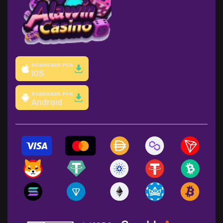
SCARICARE PER
IOS
SCARICARE PER
Android