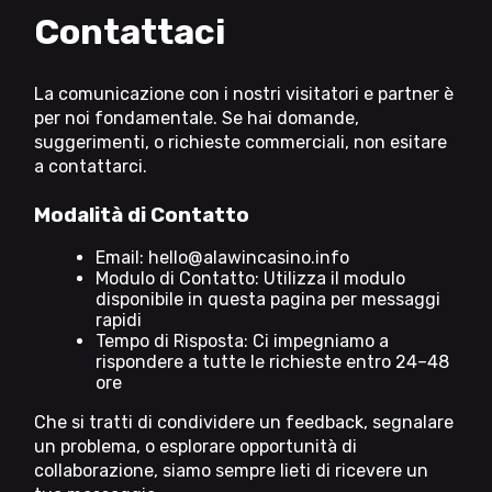
Contattaci
La comunicazione con i nostri visitatori e partner è
per noi fondamentale. Se hai domande,
suggerimenti, o richieste commerciali, non esitare
a contattarci.
Modalità di Contatto
Email:
hello@alawincasino.info
Modulo di Contatto: Utilizza il modulo
disponibile in questa pagina per messaggi
rapidi
Tempo di Risposta: Ci impegniamo a
rispondere a tutte le richieste entro 24–48
ore
Che si tratti di condividere un feedback, segnalare
un problema, o esplorare opportunità di
collaborazione, siamo sempre lieti di ricevere un