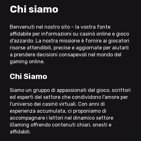
Chi siamo
Benvenuti nel nostro sito – la vostra fonte
affidabile per informazioni su casinò online e gioco
d'azzardo. La nostra missione è fornire ai giocatori
risorse attendibili, precise e aggiornate per aiutarli
a prendere decisioni consapevoli nel mondo del
gaming online.
Chi Siamo
Siamo un gruppo di appassionati del gioco, scrittori
ed esperti del settore che condividono l'amore per
l'universo dei casinò virtuali. Con anni di
esperienza accumulata, ci proponiamo di
accompagnare i lettori nel dinamico settore
iGaming offrendo contenuti chiari, onesti e
affidabili.