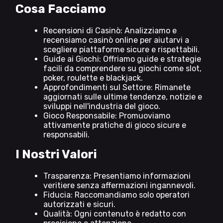
Cosa Facciamo
Recensioni di Casinò: Analizziamo e
recensiamo casinò online per aiutarvi a
scegliere piattaforme sicure e rispettabili.
Guide ai Giochi: Offriamo guide e strategie
facili da comprendere su giochi come slot,
poker, roulette e blackjack.
Approfondimenti sul Settore: Rimanete
aggiornati sulle ultime tendenze, notizie e
sviluppi nell'industria del gioco.
Gioco Responsabile: Promuoviamo
attivamente pratiche di gioco sicure e
responsabili.
I Nostri Valori
Trasparenza: Presentiamo informazioni
veritiere senza affermazioni ingannevoli.
Fiducia: Raccomandiamo solo operatori
autorizzati e sicuri.
Qualità: Ogni contenuto è redatto con