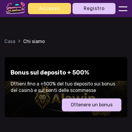
Accesso
Registro
Casa
Chi siamo
Bonus sul deposito + 500%
Ottieni fino a +500% del tuo deposito sui bonus
del casinò e sui conti delle scommesse
Ottenere un bonus